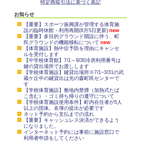
特定商取引法に基づく表記
お知らせ
【重要】スポーツ振興課が管理する体育施
設の臨時休館・利用再開(8月5日更新)
new
【重要】多目的グラウンド開設に伴う、町
民グラウンドの機能移転について
new
【体育施設】熱中症予防を理由にキャンセ
ルを受付します
【中学校体育館】7/1～9/30冷房利用番号は
鍵の貸出場所でお渡しします
【学校体育施設】鍵貸出場所※7/1~3/31の武
蔵ケ丘中の鍵貸出は光の森町民センターで
す
【学校体育施設】敷地内禁煙（加熱式たば
こ含む）・ゴミ持ち帰りの遵守について
【学校体育施設使用条件】町内在住者が5人
以上の団体。名簿の提出が必要です
ネット予約から支払までの流れ
【重要】キャッシュレス決済ができるよう
になりました。
インターネット予約には事前に施設窓口で
利用者申請をしてください