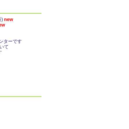
)
new
ew
センターです
いて
す