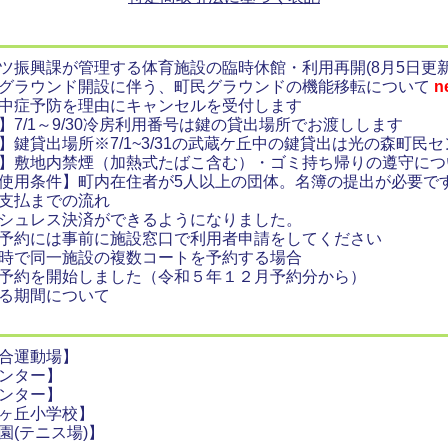
ツ振興課が管理する体育施設の臨時休館・利用再開(8月5日更新
グラウンド開設に伴う、町民グラウンドの機能移転について
n
中症予防を理由にキャンセルを受付します
】7/1～9/30冷房利用番号は鍵の貸出場所でお渡しします
】鍵貸出場所※7/1~3/31の武蔵ケ丘中の鍵貸出は光の森町民
】敷地内禁煙（加熱式たばこ含む）・ゴミ持ち帰りの遵守につ
使用条件】町内在住者が5人以上の団体。名簿の提出が必要で
支払までの流れ
シュレス決済ができるようになりました。
予約には事前に施設窓口で利用者申請をしてください
時で同一施設の複数コートを予約する場合
予約を開始しました（令和５年１２月予約分から）
る期間について
合運動場】
ンター】
ンター】
ヶ丘小学校】
園(テニス場)】